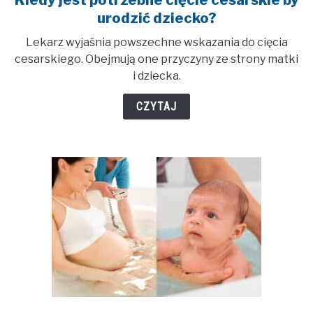
Kiedy jest potrzebne cięcie cesarskie by
to
urodzić dziecko?
Kiedy
Lekarz wyjaśnia powszechne wskazania do cięcia
jest
cesarskiego. Obejmują one przyczyny ze strony matki
potrzebne
i dziecka.
cięcie
cesarskie
CZYTAJ
by
urodzić
dziecko?