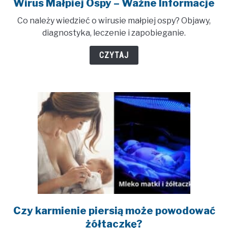
Wirus Małpiej Ospy – Ważne Informacje
link
to
Co należy wiedzieć o wirusie małpiej ospy? Objawy,
Wirus
diagnostyka, leczenie i zapobieganie.
Małpiej
Ospy
CZYTAJ
–
Ważne
Informacje
Czy karmienie piersią może powodować
link
to
żółtaczkę?