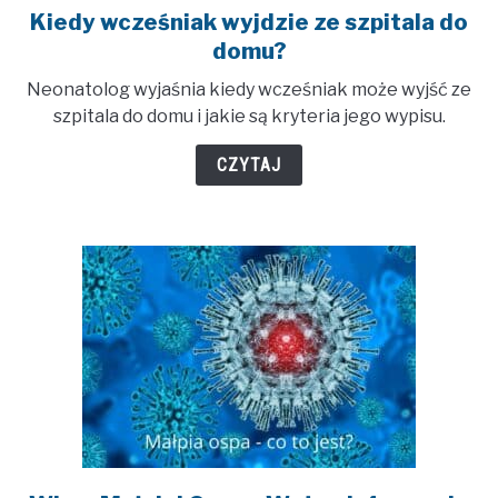
Kiedy wcześniak wyjdzie ze szpitala do
link
to
domu?
Kiedy
Neonatolog wyjaśnia kiedy wcześniak może wyjść ze
wcześniak
szpitala do domu i jakie są kryteria jego wypisu.
wyjdzie
ze
CZYTAJ
szpitala
do
domu?