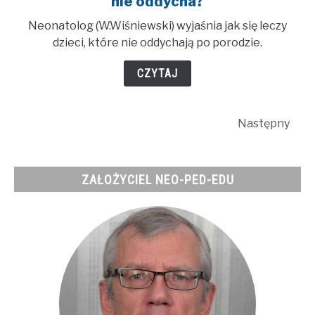
nie oddycha?
Leczenie
Neonatolog (W.Wiśniewski) wyjaśnia jak się leczy
dziecka,
dzieci, które nie oddychają po porodzie.
które
po
CZYTAJ
urodzeniu
nie
oddycha?
Następny
ZAŁOŻYCIEL NEO-PED-EDU