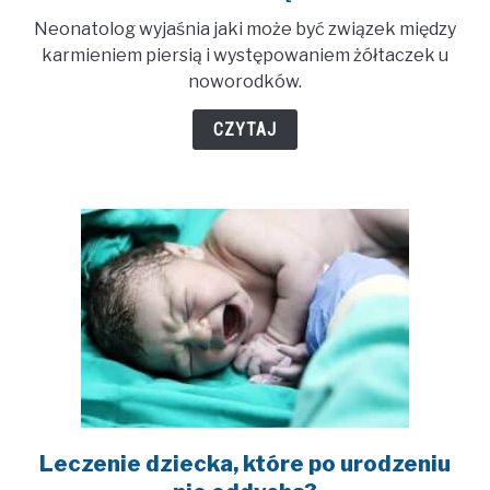
Czy
Neonatolog wyjaśnia jaki może być związek między
karmienie
karmieniem piersią i występowaniem żółtaczek u
piersią
noworodków.
może
powodować
CZYTAJ
żółtaczkę?
Leczenie dziecka, które po urodzeniu
link
to