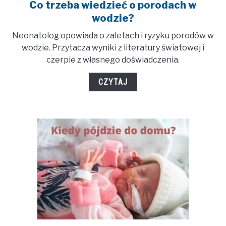
Co trzeba wiedzieć o porodach w
link
to
wodzie?
Co
Neonatolog opowiada o zaletach i ryzyku porodów w
trzeba
wodzie. Przytacza wyniki z literatury światowej i
wiedzieć
czerpie z własnego doświadczenia.
o
porodach
CZYTAJ
w
wodzie?