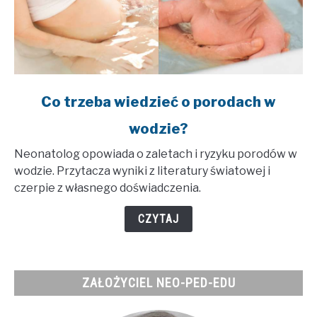
link
Co trzeba wiedzieć o porodach w
to
wodzie?
Co
trzeba
Neonatolog opowiada o zaletach i ryzyku porodów w
wiedzieć
wodzie. Przytacza wyniki z literatury światowej i
o
czerpie z własnego doświadczenia.
porodach
w
CZYTAJ
wodzie?
ZAŁOŻYCIEL NEO-PED-EDU