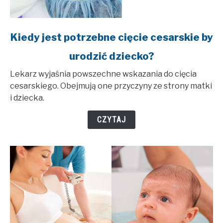
link
Kiedy jest potrzebne cięcie cesarskie by
to
urodzić dziecko?
Kiedy
jest
Lekarz wyjaśnia powszechne wskazania do cięcia
potrzebne
cesarskiego. Obejmują one przyczyny ze strony matki
cięcie
i dziecka.
cesarskie
by
CZYTAJ
urodzić
dziecko?